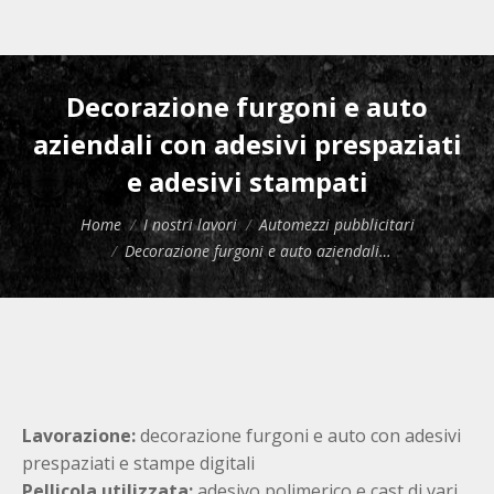
Decorazione furgoni e auto
aziendali con adesivi prespaziati
e adesivi stampati
Tu sei qui:
Home
I nostri lavori
Automezzi pubblicitari
Decorazione furgoni e auto aziendali…
Lavorazione:
decorazione furgoni e auto con adesivi
prespaziati e stampe digitali
Pellicola utilizzata:
adesivo polimerico e cast di vari