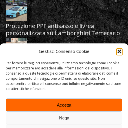
Protezione PPF antisasso e livrea
personalizzata su Lamborghini Temerario
Gestisci Consenso Cookie
Per fornire le migliori esperienze, utilizziamo tecnologie come i cookie
Protezione PPF antisasso e livrea
per memorizzare e/o accedere alle informazioni del dispositivo. Il
personalizzata su Ferrari 296 GTB Assetto
consenso a queste tecnologie ci permetterà di elaborare dati come il
Fiorano
comportamento di navigazione o ID unici su questo sito. Non
acconsentire o ritirare il consenso può influire negativamente su alcune
caratteristiche e funzioni.
Accetta
Nega
ART&STICK SRL | C.F. e P.IVA 03760370241 | REA: VI-351567 | c.s.