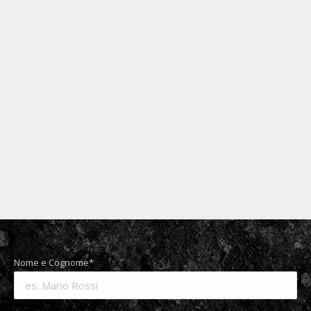
Subaru Forester – Protezione PPF
antisasso e oscuramento vetri
Automotive
,
Oscuramento vetri auto
,
PPF (protezione
antisasso)
Di
Team artestick
14 Marzo 2016
Installazione su Subaru Forester di pellicola
protettiva trasparente contro sassi, graffi ecc.
più oscuramento vetri auto.
Nome e Cognome*