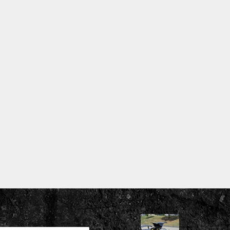
la jungle nero
le nero, scritte in adesivo prespaziato rosso rifrangente, cu
icola fumè tail-light Apa®. Altre foto disponibili nell’albu