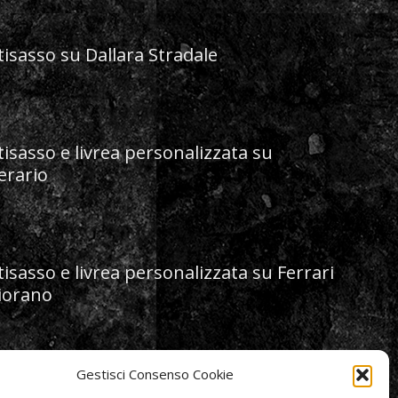
isasso su Dallara Stradale
isasso e livrea personalizzata su
rario
isasso e livrea personalizzata su Ferrari
iorano
Gestisci Consenso Cookie
tisasso su Porsche 911 992 by Ferragamo