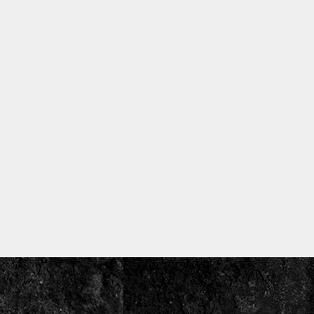
polino fumè con pellicola oscurante Materiali utilizzati:
m su Facebook