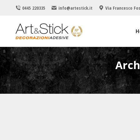
0445 220335
info@artestick.it
Via Francesco Fos
H
Arch