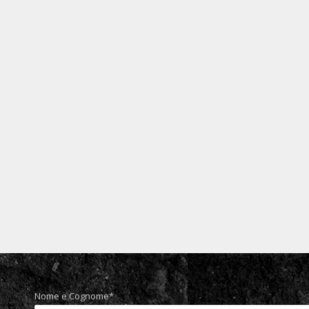
BMW R1200 GS personalizzata con pellico
Personalizzazioni moto
Di
Team artestick
27 Marzo 2016
Personalizzazione eseguita con pellicola cast effetto jung
adesivo cast jungle nero 3D Apa®, rosso rifrangente, pell
Nome e Cognome*