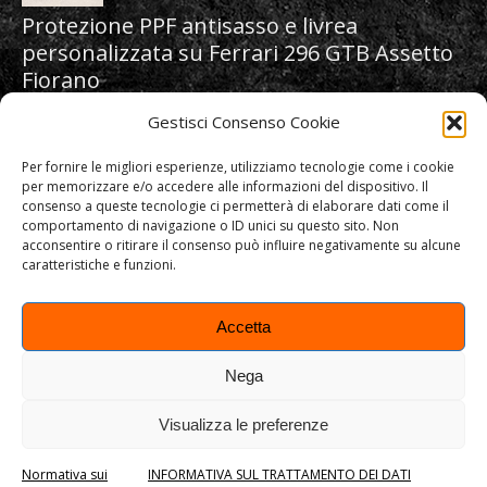
Protezione PPF antisasso e livrea
personalizzata su Ferrari 296 GTB Assetto
Fiorano
Gestisci Consenso Cookie
Per fornire le migliori esperienze, utilizziamo tecnologie come i cookie
per memorizzare e/o accedere alle informazioni del dispositivo. Il
Protezione PPF antisasso su Porsche 911
consenso a queste tecnologie ci permetterà di elaborare dati come il
992 by Ferragamo
comportamento di navigazione o ID unici su questo sito. Non
acconsentire o ritirare il consenso può influire negativamente su alcune
caratteristiche e funzioni.
Accetta
Nega
ART&STICK SRL | C.F. e P.IVA 03760370241 | REA: VI-351567 | c.s.
15.000 euro i.v.
Visualizza le preferenze
© 2012 – 2026. Tutti i diritti riservati. Tutti i marchi riportati
appartengono ai legittimi proprietari.
Normativa sui
INFORMATIVA SUL TRATTAMENTO DEI DATI
Informativa sul trattamento dei dati personali
|
Normativa sui