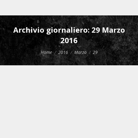
Archivio giornaliero:
29 Marzo
2016
Tu sei qui:
Home
2016
Marzo
29