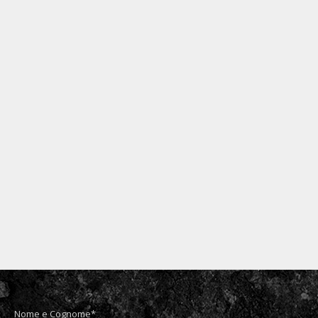
Audi Q5 – rimozione pellicola da
auto wrappata
Automotive
Di
Team artestick
29 Marzo 2016
Lavorazione: rimozione pellicola da auto
wrappata. Con il car wrapping puoi far tornare
la tua auto al colore originale in poche ore.
Inoltre la vernice sottostante, in questi anni, è
rimasta protetta dai raggi uv, dai graffi e dai
detriti Altre foto disponibili nell’album su
Facebook
Nome e Cognome*